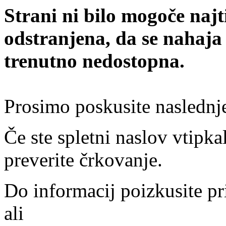
Strani ni bilo mogoče najt
odstranjena, da se nahaja
trenutno nedostopna.
Prosimo poskusite naslednj
Če ste spletni naslov vtipkal
preverite črkovanje.
Do informacij poizkusite pr
ali