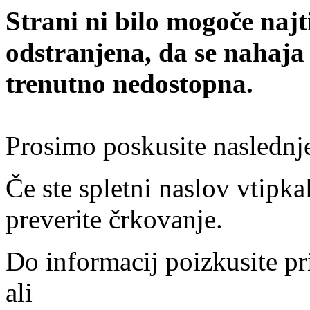
Strani ni bilo mogoče najt
odstranjena, da se nahaja
trenutno nedostopna.
Prosimo poskusite naslednj
Če ste spletni naslov vtipkal
preverite črkovanje.
Do informacij poizkusite pr
ali