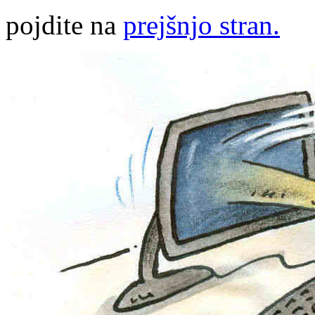
pojdite na
prejšnjo stran.