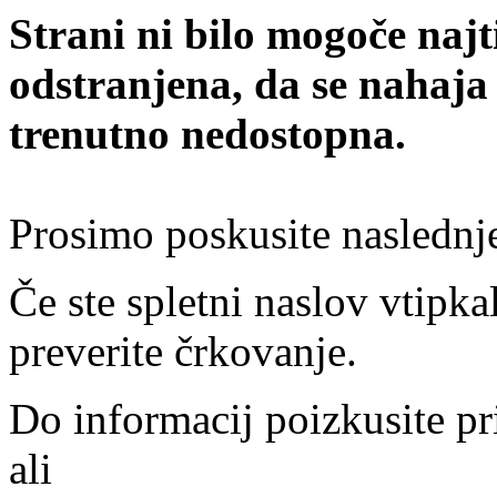
Strani ni bilo mogoče najt
odstranjena, da se nahaja
trenutno nedostopna.
Prosimo poskusite naslednj
Če ste spletni naslov vtipkal
preverite črkovanje.
Do informacij poizkusite pr
ali