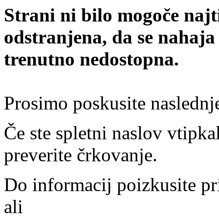
Strani ni bilo mogoče najt
odstranjena, da se nahaja
trenutno nedostopna.
Prosimo poskusite naslednj
Če ste spletni naslov vtipkal
preverite črkovanje.
Do informacij poizkusite pr
ali