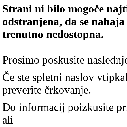
Strani ni bilo mogoče najt
odstranjena, da se nahaja
trenutno nedostopna.
Prosimo poskusite naslednj
Če ste spletni naslov vtipkal
preverite črkovanje.
Do informacij poizkusite pr
ali