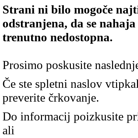
Strani ni bilo mogoče najt
odstranjena, da se nahaja
trenutno nedostopna.
Prosimo poskusite naslednj
Če ste spletni naslov vtipkal
preverite črkovanje.
Do informacij poizkusite pr
ali