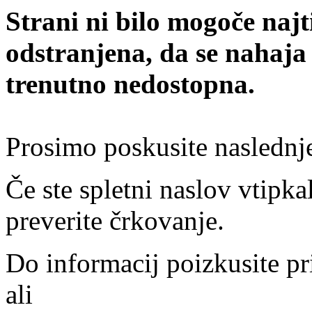
Strani ni bilo mogoče najt
odstranjena, da se nahaja
trenutno nedostopna.
Prosimo poskusite naslednj
Če ste spletni naslov vtipkal
preverite črkovanje.
Do informacij poizkusite pr
ali