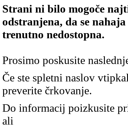
Strani ni bilo mogoče najt
odstranjena, da se nahaja
trenutno nedostopna.
Prosimo poskusite naslednj
Če ste spletni naslov vtipkal
preverite črkovanje.
Do informacij poizkusite pr
ali