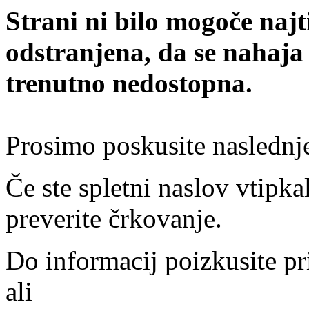
Strani ni bilo mogoče najt
odstranjena, da se nahaja
trenutno nedostopna.
Prosimo poskusite naslednj
Če ste spletni naslov vtipkal
preverite črkovanje.
Do informacij poizkusite pr
ali