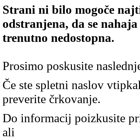
Strani ni bilo mogoče najt
odstranjena, da se nahaja
trenutno nedostopna.
Prosimo poskusite naslednj
Če ste spletni naslov vtipkal
preverite črkovanje.
Do informacij poizkusite pr
ali