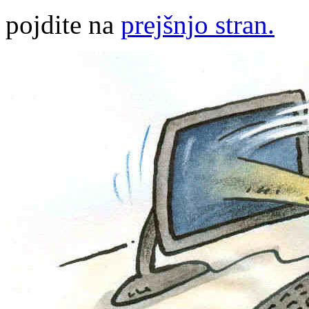
pojdite na
prejšnjo stran.