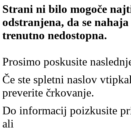
Strani ni bilo mogoče najt
odstranjena, da se nahaja
trenutno nedostopna.
Prosimo poskusite naslednj
Če ste spletni naslov vtipkal
preverite črkovanje.
Do informacij poizkusite pr
ali