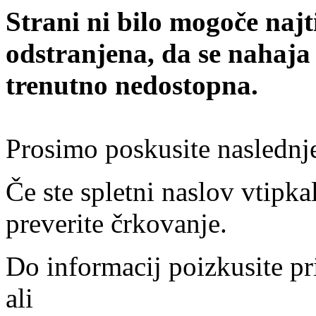
Strani ni bilo mogoče najt
odstranjena, da se nahaja
trenutno nedostopna.
Prosimo poskusite naslednj
Če ste spletni naslov vtipkal
preverite črkovanje.
Do informacij poizkusite pr
ali