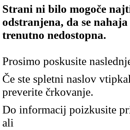
Strani ni bilo mogoče najt
odstranjena, da se nahaja
trenutno nedostopna.
Prosimo poskusite naslednj
Če ste spletni naslov vtipkal
preverite črkovanje.
Do informacij poizkusite pr
ali