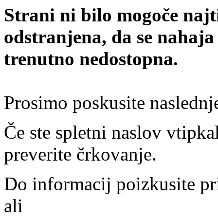
Strani ni bilo mogoče najt
odstranjena, da se nahaja
trenutno nedostopna.
Prosimo poskusite naslednj
Če ste spletni naslov vtipkal
preverite črkovanje.
Do informacij poizkusite pr
ali