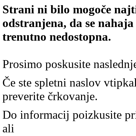
Strani ni bilo mogoče najt
odstranjena, da se nahaja
trenutno nedostopna.
Prosimo poskusite naslednj
Če ste spletni naslov vtipkal
preverite črkovanje.
Do informacij poizkusite pr
ali