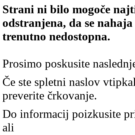
Strani ni bilo mogoče najt
odstranjena, da se nahaja
trenutno nedostopna.
Prosimo poskusite naslednj
Če ste spletni naslov vtipkal
preverite črkovanje.
Do informacij poizkusite pr
ali