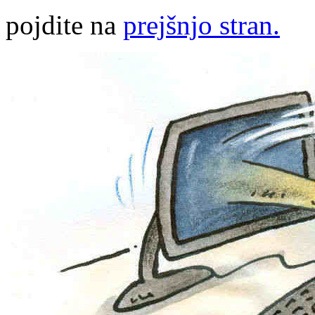
pojdite na
prejšnjo stran.