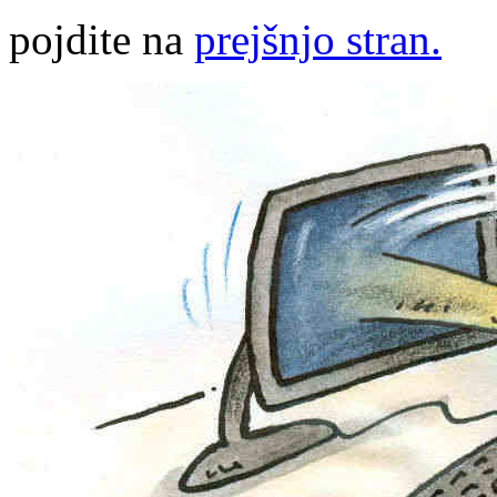
pojdite na
prejšnjo stran.