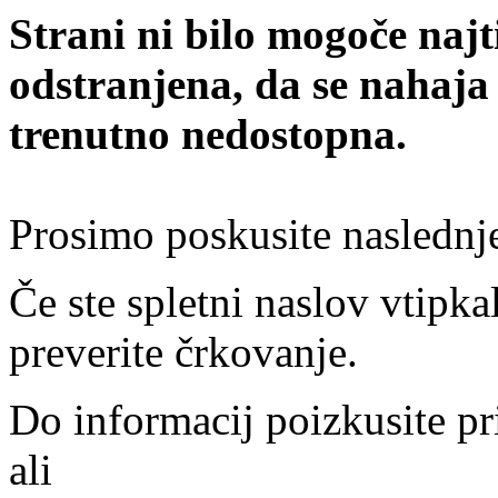
Strani ni bilo mogoče najt
odstranjena, da se nahaja
trenutno nedostopna.
Prosimo poskusite naslednj
Če ste spletni naslov vtipkal
preverite črkovanje.
Do informacij poizkusite pr
ali