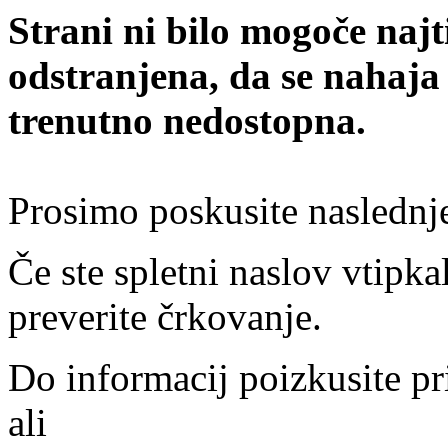
Strani ni bilo mogoče najt
odstranjena, da se nahaja
trenutno nedostopna.
Prosimo poskusite naslednj
Če ste spletni naslov vtipkal
preverite črkovanje.
Do informacij poizkusite pr
ali