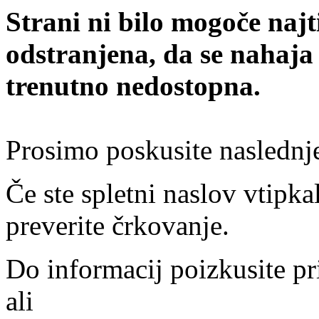
Strani ni bilo mogoče najt
odstranjena, da se nahaja
trenutno nedostopna.
Prosimo poskusite naslednj
Če ste spletni naslov vtipkal
preverite črkovanje.
Do informacij poizkusite pr
ali