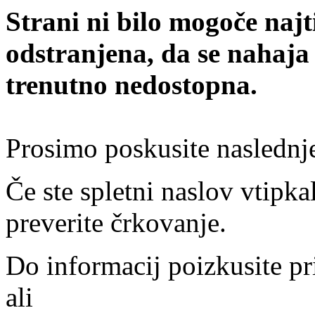
Strani ni bilo mogoče najt
odstranjena, da se nahaja
trenutno nedostopna.
Prosimo poskusite naslednj
Če ste spletni naslov vtipkal
preverite črkovanje.
Do informacij poizkusite pr
ali