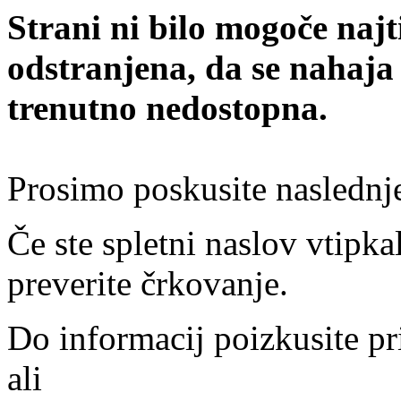
Strani ni bilo mogoče najt
odstranjena, da se nahaja
trenutno nedostopna.
Prosimo poskusite naslednj
Če ste spletni naslov vtipkal
preverite črkovanje.
Do informacij poizkusite pr
ali