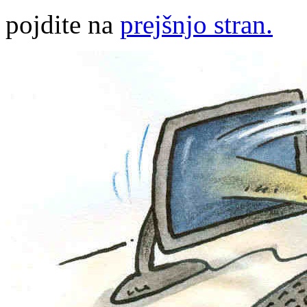
pojdite na
prejšnjo stran.