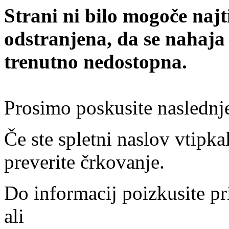
Strani ni bilo mogoče najt
odstranjena, da se nahaja
trenutno nedostopna.
Prosimo poskusite naslednj
Če ste spletni naslov vtipkal
preverite črkovanje.
Do informacij poizkusite pr
ali