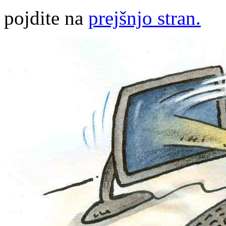
pojdite na
prejšnjo stran.