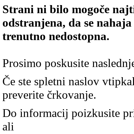
Strani ni bilo mogoče najt
odstranjena, da se nahaja
trenutno nedostopna.
Prosimo poskusite naslednj
Če ste spletni naslov vtipkal
preverite črkovanje.
Do informacij poizkusite pr
ali