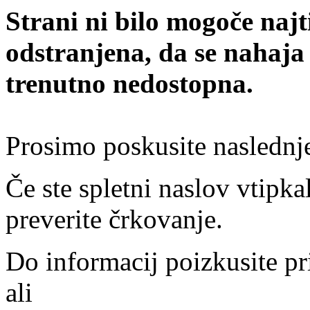
Strani ni bilo mogoče najt
odstranjena, da se nahaja
trenutno nedostopna.
Prosimo poskusite naslednj
Če ste spletni naslov vtipkal
preverite črkovanje.
Do informacij poizkusite pr
ali