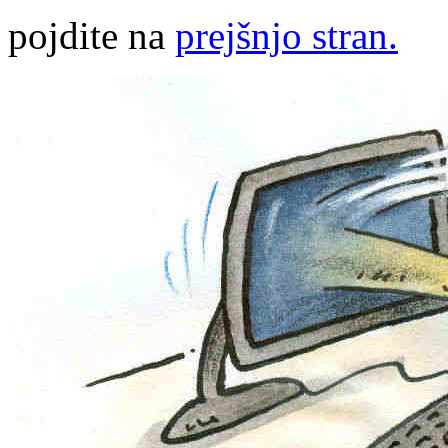
pojdite na
prejšnjo stran.