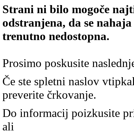
Strani ni bilo mogoče najt
odstranjena, da se nahaja
trenutno nedostopna.
Prosimo poskusite naslednj
Če ste spletni naslov vtipkal
preverite črkovanje.
Do informacij poizkusite pr
ali