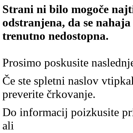
Strani ni bilo mogoče najt
odstranjena, da se nahaja
trenutno nedostopna.
Prosimo poskusite naslednj
Če ste spletni naslov vtipkal
preverite črkovanje.
Do informacij poizkusite pr
ali