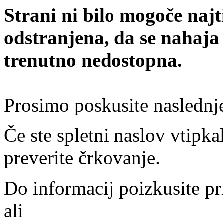
Strani ni bilo mogoče najt
odstranjena, da se nahaja
trenutno nedostopna.
Prosimo poskusite naslednj
Če ste spletni naslov vtipkal
preverite črkovanje.
Do informacij poizkusite pr
ali