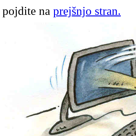
pojdite na
prejšnjo stran.