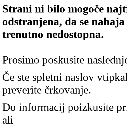
Strani ni bilo mogoče najt
odstranjena, da se nahaja
trenutno nedostopna.
Prosimo poskusite naslednj
Če ste spletni naslov vtipkal
preverite črkovanje.
Do informacij poizkusite pr
ali