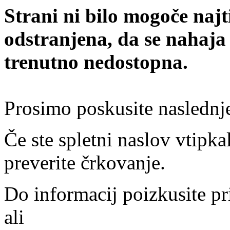
Strani ni bilo mogoče najt
odstranjena, da se nahaja
trenutno nedostopna.
Prosimo poskusite naslednj
Če ste spletni naslov vtipkal
preverite črkovanje.
Do informacij poizkusite pr
ali