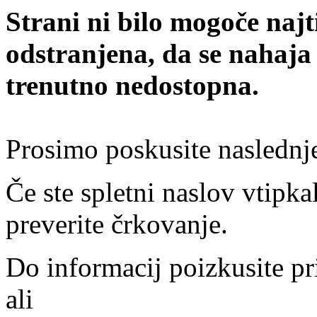
Strani ni bilo mogoče najt
odstranjena, da se nahaja
trenutno nedostopna.
Prosimo poskusite naslednj
Če ste spletni naslov vtipkal
preverite črkovanje.
Do informacij poizkusite pr
ali