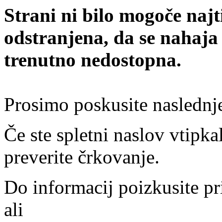
Strani ni bilo mogoče najt
odstranjena, da se nahaja
trenutno nedostopna.
Prosimo poskusite naslednj
Če ste spletni naslov vtipkal
preverite črkovanje.
Do informacij poizkusite pr
ali