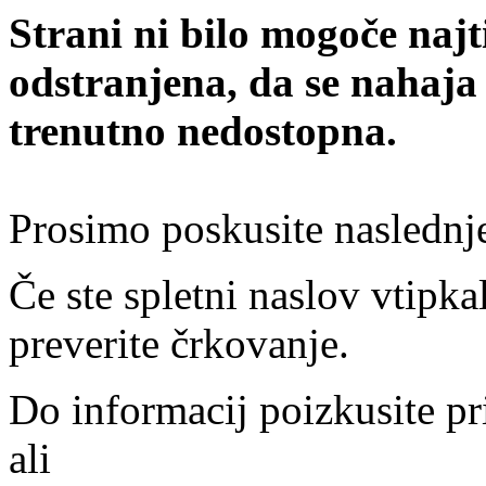
Strani ni bilo mogoče najt
odstranjena, da se nahaja
trenutno nedostopna.
Prosimo poskusite naslednj
Če ste spletni naslov vtipkal
preverite črkovanje.
Do informacij poizkusite pr
ali