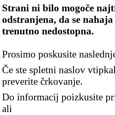
Strani ni bilo mogoče najt
odstranjena, da se nahaja
trenutno nedostopna.
Prosimo poskusite naslednj
Če ste spletni naslov vtipkal
preverite črkovanje.
Do informacij poizkusite pr
ali