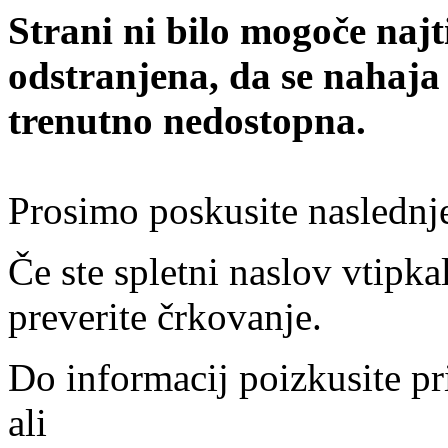
Strani ni bilo mogoče najt
odstranjena, da se nahaja
trenutno nedostopna.
Prosimo poskusite naslednj
Če ste spletni naslov vtipkal
preverite črkovanje.
Do informacij poizkusite pr
ali