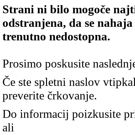
Strani ni bilo mogoče najt
odstranjena, da se nahaja
trenutno nedostopna.
Prosimo poskusite naslednj
Če ste spletni naslov vtipkal
preverite črkovanje.
Do informacij poizkusite pr
ali