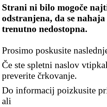
Strani ni bilo mogoče najt
odstranjena, da se nahaja
trenutno nedostopna.
Prosimo poskusite naslednj
Če ste spletni naslov vtipkal
preverite črkovanje.
Do informacij poizkusite pr
ali