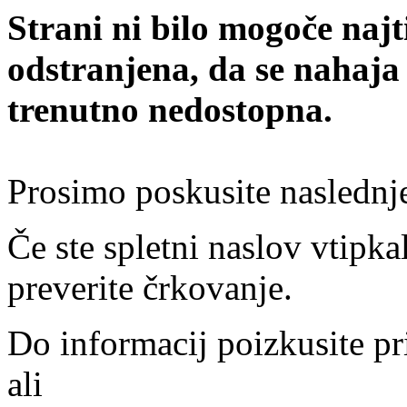
Strani ni bilo mogoče najt
odstranjena, da se nahaja
trenutno nedostopna.
Prosimo poskusite naslednj
Če ste spletni naslov vtipkal
preverite črkovanje.
Do informacij poizkusite pr
ali