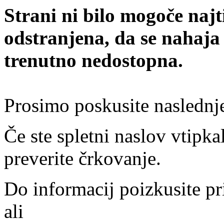
Strani ni bilo mogoče najt
odstranjena, da se nahaja
trenutno nedostopna.
Prosimo poskusite naslednj
Če ste spletni naslov vtipkal
preverite črkovanje.
Do informacij poizkusite pr
ali