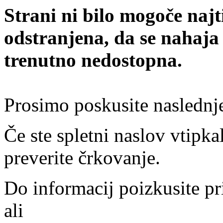
Strani ni bilo mogoče najt
odstranjena, da se nahaja
trenutno nedostopna.
Prosimo poskusite naslednj
Če ste spletni naslov vtipkal
preverite črkovanje.
Do informacij poizkusite pr
ali