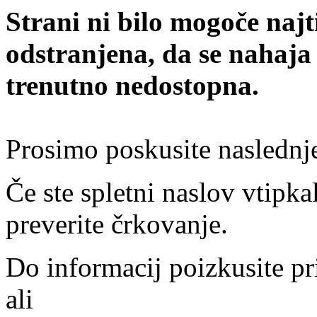
Strani ni bilo mogoče najt
odstranjena, da se nahaja
trenutno nedostopna.
Prosimo poskusite naslednj
Če ste spletni naslov vtipkal
preverite črkovanje.
Do informacij poizkusite pr
ali