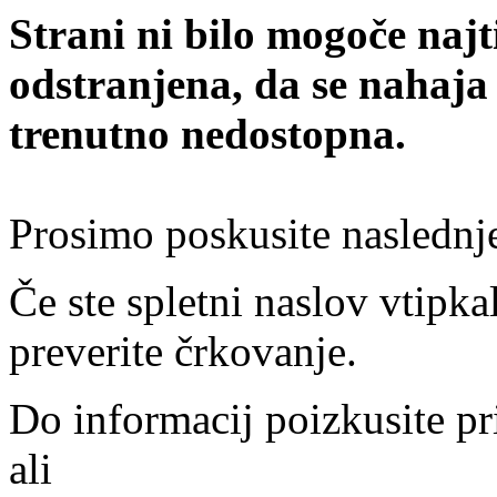
Strani ni bilo mogoče najt
odstranjena, da se nahaja
trenutno nedostopna.
Prosimo poskusite naslednj
Če ste spletni naslov vtipkal
preverite črkovanje.
Do informacij poizkusite pr
ali