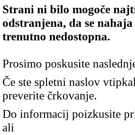
Strani ni bilo mogoče najt
odstranjena, da se nahaja
trenutno nedostopna.
Prosimo poskusite naslednj
Če ste spletni naslov vtipkal
preverite črkovanje.
Do informacij poizkusite pr
ali