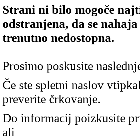
Strani ni bilo mogoče najt
odstranjena, da se nahaja
trenutno nedostopna.
Prosimo poskusite naslednj
Če ste spletni naslov vtipkal
preverite črkovanje.
Do informacij poizkusite pr
ali