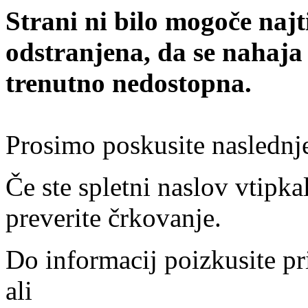
Strani ni bilo mogoče najt
odstranjena, da se nahaja
trenutno nedostopna.
Prosimo poskusite naslednj
Če ste spletni naslov vtipkal
preverite črkovanje.
Do informacij poizkusite pr
ali