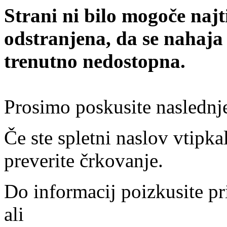
Strani ni bilo mogoče najt
odstranjena, da se nahaja
trenutno nedostopna.
Prosimo poskusite naslednj
Če ste spletni naslov vtipkal
preverite črkovanje.
Do informacij poizkusite pr
ali