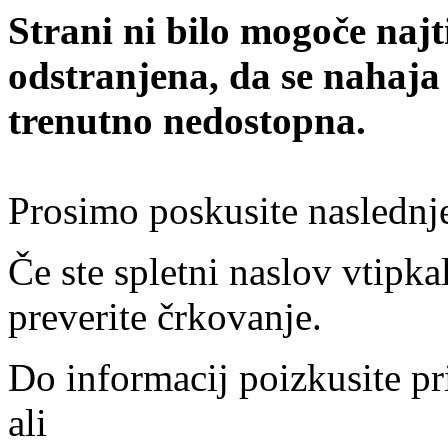
Strani ni bilo mogoče najt
odstranjena, da se nahaja
trenutno nedostopna.
Prosimo poskusite naslednj
Če ste spletni naslov vtipkal
preverite črkovanje.
Do informacij poizkusite pr
ali