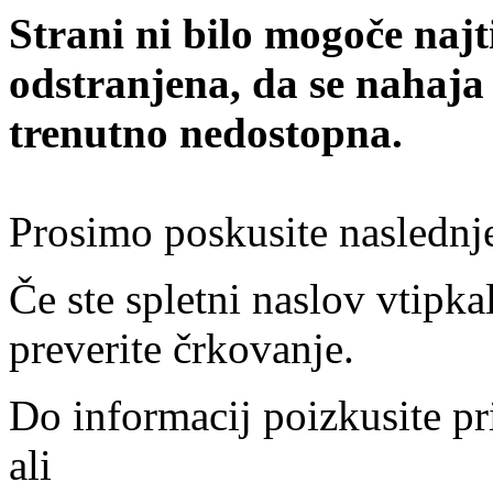
Strani ni bilo mogoče najt
odstranjena, da se nahaja
trenutno nedostopna.
Prosimo poskusite naslednj
Če ste spletni naslov vtipkal
preverite črkovanje.
Do informacij poizkusite pr
ali