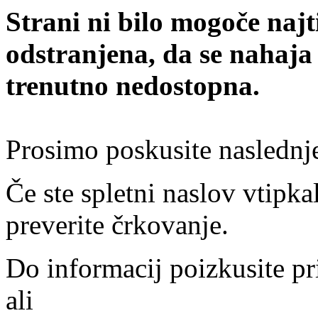
Strani ni bilo mogoče najt
odstranjena, da se nahaja
trenutno nedostopna.
Prosimo poskusite naslednj
Če ste spletni naslov vtipkal
preverite črkovanje.
Do informacij poizkusite pr
ali