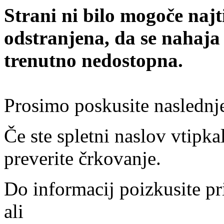
Strani ni bilo mogoče najt
odstranjena, da se nahaja
trenutno nedostopna.
Prosimo poskusite naslednj
Če ste spletni naslov vtipkal
preverite črkovanje.
Do informacij poizkusite pr
ali