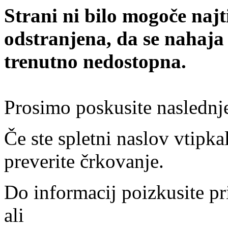
Strani ni bilo mogoče najt
odstranjena, da se nahaja
trenutno nedostopna.
Prosimo poskusite naslednj
Če ste spletni naslov vtipkal
preverite črkovanje.
Do informacij poizkusite pr
ali